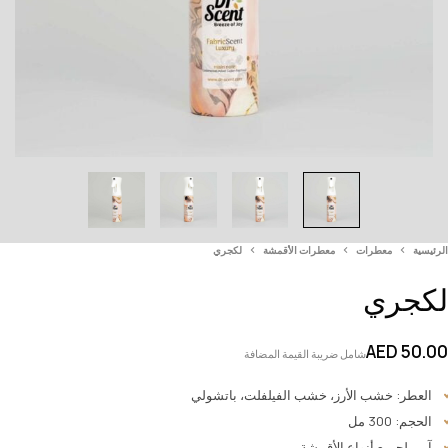
الرئيسية
معطرات
معطرات الأقمشة
لكجري
لكجري
AED
50.00
شامل ضريبة القيمة المضافة
العطر: خشب الأرز، خشب الفيلفلت، باتشولي
الحجم: 300 مل
آمن لجميع أنواع الأقمشة