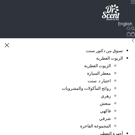
English
تسوق من دكتور سنت
الزيوت العطرية
الزيوت العطرية
معطر السيارة
اختيار د. سنت
روائح المأكولات والمشروبات
زهري
منعش
فاكهي
شرقي
المجموعة الفاخرة
أجهزة التعطير