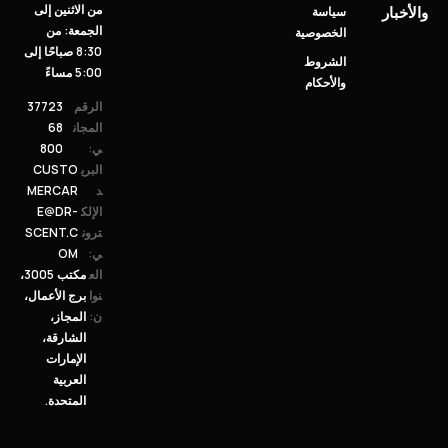
من الاثنين إلى
والأخبار
سياسة
الجمعة: من
الخصوصية
8:30 صباحًا إلى
الشروط
5:00 مساءً
والأحكام
الرقم
37723
المجان
68
ي:
800
البري
CUSTO
د
MERCAR
الإلك
E@DR-
ترون
SCENT.C
ي:
OM
الع
مكتب 3005،
نوا
برج الأعمال،
ن:
المجاز،
الشارقة،
الإمارات
العربية
المتحدة.