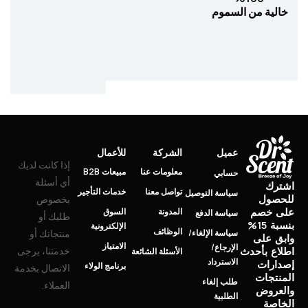
خالية من السموم
عميل
الشركة
للأعمال
إذا كانت لديك
معلومات عنا
مبيعات B2B
حسابي
أي أسئلة
اشترك
تواصل معنا
خدمات التأجير
سياسة التوصيل
للحصول
بخصوص
على خصم
المدونة
السوق
سياسة الدفع
طلبك أو
بنسبة 15%
الإلكترونية
الوظائف
سياسة الإلغاء/
منتجاتك أو
وابق على
الامتياز
الإرجاع/
خدمتنا، يرجى
اطلاع بأحدث
الأسئلة الشائعة
الاسترداد
إصدارات
برنامج الولاء
الاتصال بخدمة
المنتجات
طلب إلغاء
العملاء.
والعروض
الطلبية
الخاصة