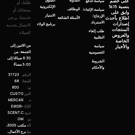
على خصم
المدونة
السوق
سياسة الدفع
طلبك أو
بنسبة 15%
الإلكترونية
الوظائف
سياسة الإلغاء/
منتجاتك أو
وابق على
الامتياز
الإرجاع/
خدمتنا، يرجى
اطلاع بأحدث
الأسئلة الشائعة
الاسترداد
إصدارات
برنامج الولاء
الاتصال بخدمة
المنتجات
طلب إلغاء
العملاء.
والعروض
الطلبية
الخاصة
من الاثنين إلى
والأخبار
سياسة
الجمعة: من
الخصوصية
8:30 صباحًا إلى
الشروط
5:00 مساءً
والأحكام
الرقم
37723
المجان
68
ي:
800
البري
CUSTO
د
MERCAR
الإلك
E@DR-
ترون
SCENT.C
ي:
OM
الع
مكتب 3005،
نوا
برج الأعمال،