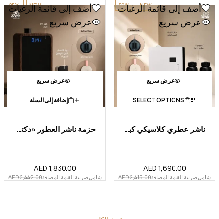
-25%
NEW
-30%
NEW
أضف إلى قائمة الرغبات
أضف إلى قائمة الرغبات
عرض سريع
عرض سريع
عرض سريع
عرض سريع
SELECT OPTIONS
إضافة إلى السلة
ناشر عطري كلاسيكي كبير + زيت...
حزمة ناشر العطور «دكتور بيغ...
AED
1,830.00
AED
1,690.00
شامل ضريبة القيمة المضافة
2,415.00
AED
شامل ضريبة القيمة المضافة
2,442.00
AED