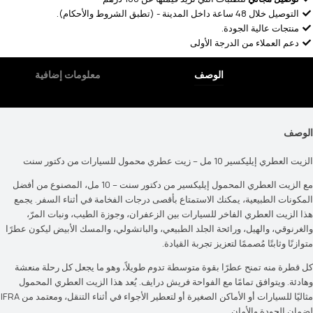
التوصيل خلال 48 ساعة داخل المدينة - (تطبق الشروط والأحكام).
منتجات عالية الجودة.
دعم العملاء من الدرجة الأولى
الوصف
الوصف
الزيت العطري إيليكسير 10 مل – زيت عطري محمول للسيارات من دكتور سنت
مع الزيت العطري المحمول إيليكسير من دكتور سنت – 10 مل، المصنوع من أفضل
المكونات الطبيعية، يمكنك الاستمتاع بأقصى درجات الفخامة في أثناء السفر. يجمع
هذا الزيت العطري الفاخر للسيارات بين الزعفران، وجوزة الطيب، ونبات المرّ،
والغرنوقي، والهيل، ورائحة الجلد الطبيعي، والباتشولي، والمسك الأبيض ليكون عطرًا
متوازنًا وثابتًا مُصممًا لتعزيز تجربة القيادة.
كل قطرة منه تمنح عطرًا بقوة متوسطة تدوم طويلاً، وهو ما يجعل كل رحلة منعشة
وهادئة. ويتوافق تمامًا مع
الفواحة فريش درايف
. يُعد هذا الزيت العطري المحمول
مثاليًا للسيارات أو الأماكن الصغيرة أو لتعطير الأجواء في أثناء التنقل، ومعتمد من IFRA
لضمان الجودة والأمان.