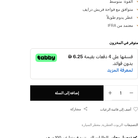
القوة: متوسط
متوافق مع فواحة فريش درايف
عطر يدوم طويلاً
معتمد من IFRA
متوفر في المخزون
إضافة إلى السلة
مشاركة
أضف إلى قائمة الرغبات
التصنيفات:
الزيوت العطرية
,
معطر السيارة
توصيل مجاني
للطلبات التي تزيد قيمتها عن 100 درهم