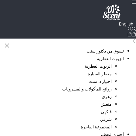
English
تسوق من دكتور سنت
الزيوت العطرية
الزيوت العطرية
معطر السيارة
اختيار د. سنت
روائح المأكولات والمشروبات
زهري
منعش
فاكهي
شرقي
المجموعة الفاخرة
أجهزة التعطير