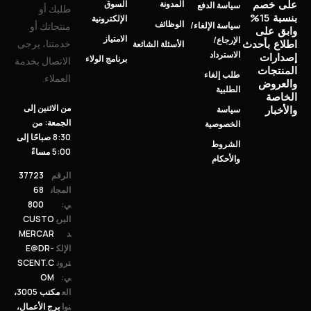
على خصم
المدونة
السوق
سياسة الدفع
طلبك أو
بنسبة 15%
الإلكترونية
الوظائف
سياسة الإلغاء/
منتجاتك أو
وابق على
الامتياز
الإرجاع/
خدمتنا، يرجى
اطلاع بأحدث
الأسئلة الشائعة
الاسترداد
إصدارات
برنامج الولاء
الاتصال بخدمة
المنتجات
طلب إلغاء
العملاء.
والعروض
الطلبية
الخاصة
من الاثنين إلى
والأخبار
سياسة
الجمعة: من
الخصوصية
8:30 صباحًا إلى
الشروط
5:00 مساءً
والأحكام
الرقم
37723
المجان
68
ي:
800
البري
CUSTO
د
MERCAR
الإلك
E@DR-
ترون
SCENT.C
ي:
OM
الع
مكتب 3005،
نوا
برج الأعمال،