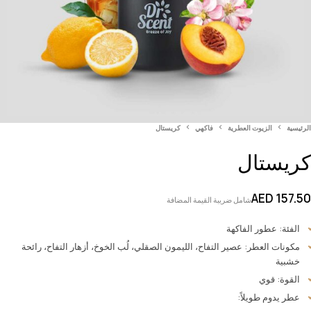
الرئيسية
الزيوت العطرية
فاكهي
كريستال
كريستال
AED
157.50
شامل ضريبة القيمة المضافة
الفئة: عطور الفاكهة
مكونات العطر: عصير التفاح، الليمون الصقلي، لُب الخوخ، أزهار التفاح، رائحة
خشبية
القوة: قوي
عطر يدوم طويلاً: