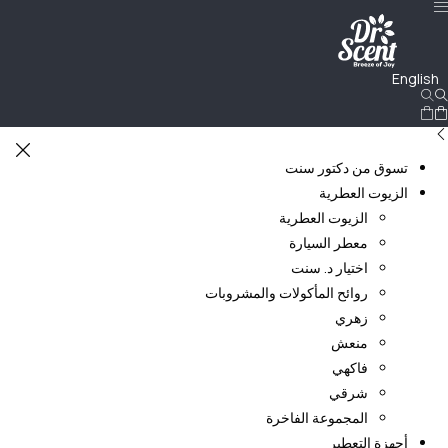
English
تسوق من دكتور سنت
الزيوت العطرية
الزيوت العطرية
معطر السيارة
اختيار د. سنت
روائح المأكولات والمشروبات
زهري
منعش
فاكهي
شرقي
المجموعة الفاخرة
أجهزة التعطير