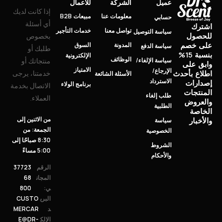
عميل
الشركة
للأعمال
إذا كانت لديك
معلومات عنا
مبيعات B2B
حسابي
أي أسئلة
اشترك
تواصل معنا
خدمات التأجير
سياسة التوصيل
للحصول
بخصوص
على خصم
المدونة
السوق
سياسة الدفع
طلبك أو
بنسبة 15%
الإلكترونية
الوظائف
سياسة الإلغاء/
منتجاتك أو
وابق على
الامتياز
الإرجاع/
خدمتنا، يرجى
اطلاع بأحدث
الأسئلة الشائعة
الاسترداد
إصدارات
برنامج الولاء
الاتصال بخدمة
المنتجات
طلب إلغاء
العملاء.
والعروض
الطلبية
الخاصة
من الاثنين إلى
والأخبار
سياسة
الجمعة: من
الخصوصية
8:30 صباحًا إلى
الشروط
5:00 مساءً
والأحكام
الرقم
37723
المجان
68
ي:
800
البري
CUSTO
د
MERCAR
الإلك
E@DR-